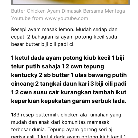
Butter Chicken Ayam Dimasak Bersama Mentega
Youtube from www.youtube.com
Resepi ayam masak lemon. Mudah sedap dan
cepat. 2 bahagian isi ayam potong kecil sudu
besar butter biji cili padi ci.
1 ketul dada ayam potong kiub kecil 1 biji
telur putih sahaja 1 2 cwn tepung
kentucky 2 sb butter 1 ulas bawang putih
cincang 2 tangkai daun kari 3 biji cili padi
1 2 cwn susu cair kurangkan tambah ikut
keperluan kepekatan garam serbuk lada.
183 resep buttermilk chicken ala rumahan yang
mudah dan enak dari komunitas memasak
terbesar dunia. Tepung ayam goreng seri aji
perisa asli. 1 ketul dada ayam potong kiub kecil 1